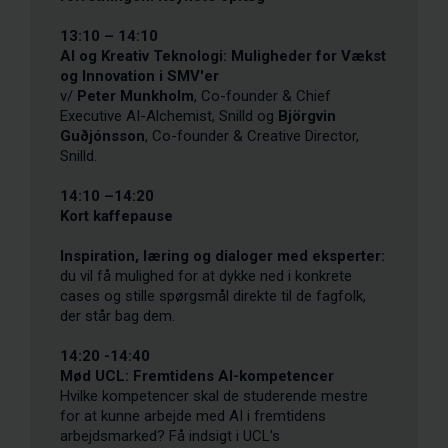
13:10 – 14:10
AI og Kreativ Teknologi: Muligheder for Vækst
og Innovation i SMV'er
v/
Peter Munkholm
, Co-founder & Chief
Executive AI-Alchemist, Snilld og
Björgvin
Guðjónsson
, Co-founder & Creative Director,
Snilld.
14:10 –14:20
Kort kaffepause
Inspiration, læring og dialoger med eksperter:
du vil få mulighed for at dykke ned i konkrete
cases og stille spørgsmål direkte til de fagfolk,
der står bag dem.
14:20 -14:40
Mød UCL: Fremtidens AI-kompetencer
Hvilke kompetencer skal de studerende mestre
for at kunne arbejde med AI i fremtidens
arbejdsmarked? Få indsigt i UCL's