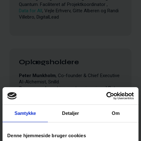
Quantum. Faciliteret af Projektkoordinator ,
Data for All
, Vejle Erhverv, Gitte Alberen og Randi
Villebro, DigitalLead
Oplægsholdere
Peter Munkholm
, Co-founder & Chief Executive
AI-Alchemist, Snilld.
Som vores ekspert i prompt engineering vil Peter
fortælle jer, hvordan man skaber effektive
prompts og udvikler skræddersyede GPT’er, der er
tilpasset jeres specifikke forretningsbehov.
Samtykke
Detaljer
Om
Björgvin Guðjónsson
, Co-founder & Creative
Director, Snilld.
Med mange års erfaring inden for visuel
Denne hjemmeside bruger cookies
markedsføring viser Björgvin, hvordan AI kan