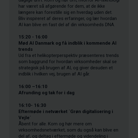
har været så afgørende for dem, at de ikke
længere kan forestille sig en hverdag uden det.
Bliv inspireret af deres erfaringer, og lær hvordan
AI kan blive en fast del af din virksomheds DNA.
15:20 - 16:00
Mød AI Danmark og få indblik i kommende AI
trends
Ud fra et helikopterperspektiv præsenteres trends
som baggrund for hvordan virksomheder skal se
strategisk på brugen af AI, og giver desuden et
indblik i hvilken vej, brugen af AI går.
16:00 –16:10
Afrunding og tak for i dag
16:10- 16:30
Eftermøde i netværket `Grøn digitalisering i
Vejle´
Åbent for alle. Kom og hør mere om
virksomhedsnetværket, som du også kan blive en
del af, og deltag i eftermøde og videndeling i