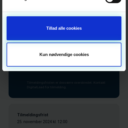
26. november 2024
Kl. 13:00 - 16:30
Priser
Tillad alle cookies
Medlemmer
Gratis
Ikke-medlemmer
Gratis
Alle priser er DKK og ekskl. moms
Kun nødvendige cookies
AI Innovation House - Lokale: Quantum
Innovations Allé 3 7100 Vejle
Tilmeldingsfristen er desværre overskredet. Kontakt
DigitalLead for tilmelding.
Tilmeldingsfrist
25. november 2024 kl. 12:00