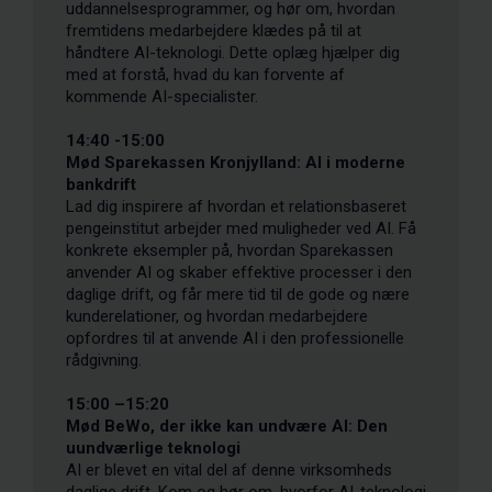
uddannelsesprogrammer, og hør om, hvordan
fremtidens medarbejdere klædes på til at
håndtere AI-teknologi. Dette oplæg hjælper dig
med at forstå, hvad du kan forvente af
kommende AI-specialister.
14:40 -15:00
Mød Sparekassen Kronjylland: AI i moderne
bankdrift
Lad dig inspirere af hvordan et relationsbaseret
pengeinstitut arbejder med muligheder ved AI. Få
konkrete eksempler på, hvordan Sparekassen
anvender AI og skaber effektive processer i den
daglige drift, og får mere tid til de gode og nære
kunderelationer, og hvordan medarbejdere
opfordres til at anvende AI i den professionelle
rådgivning.
15:00 –15:20
Mød BeWo, der ikke kan undvære AI: Den
uundværlige teknologi
AI er blevet en vital del af denne virksomheds
daglige drift. Kom og hør om, hvorfor AI-teknologi