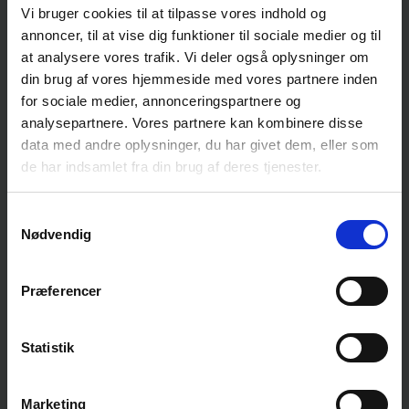
bruges til at generere og forbedre visuelt indhold
Vi bruger cookies til at tilpasse vores indhold og
– fra billeder og video til lyd – hvilket kan løfte
annoncer, til at vise dig funktioner til sociale medier og til
jeres kreative projekter og markedsføring til nye
at analysere vores trafik. Vi deler også oplysninger om
højder.
din brug af vores hjemmeside med vores partnere inden
for sociale medier, annonceringspartnere og
analysepartnere. Vores partnere kan kombinere disse
data med andre oplysninger, du har givet dem, eller som
de har indsamlet fra din brug af deres tjenester.
Samtykkevalg
Nødvendig
Præferencer
Statistik
Del på LinkedIn
Marketing