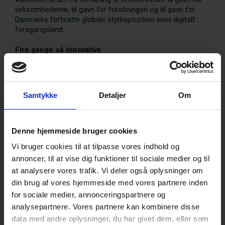
virksomhederne, til gavn for forskningen og til gavn for
Danmarks fortsatte globale styrkeposition som digitalt
foregangsland.
Fire gange så innovative
Klyngen DigitalLead er et økosystem for virksomheder,
viden- og uddannelsesmiljøer og offentlige aktører og er
dermed en oplagt spilleplads for innovation, fornyelse og
fremgang.
Samtykke
Detaljer
Om
Undersøgelser viser netop, at virksomheder, der deltager i
klyngeaktiviteter, har fire gange så høj sandsynlighed for at
blive innovative end lignende virksomheder, der ikke
Denne hjemmeside bruger cookies
deltager – og der er også gevinster at hente på såvel
Vi bruger cookies til at tilpasse vores indhold og
produktivitetsvækst som bundlinje.
annoncer, til at vise dig funktioner til sociale medier og til
Virksomheden Digital Revisor er det gode eksempel på
at analysere vores trafik. Vi deler også oplysninger om
denne type innovation.
din brug af vores hjemmeside med vores partnere inden
for sociale medier, annonceringspartnere og
Et innovationsprojekt med danske forskere resulterede i en
analysepartnere. Vores partnere kan kombinere disse
maskinlæringsalgoritme, der sparer virksomheden for
data med andre oplysninger, du har givet dem, eller som
manuelt arbejde hver dag og samtidig giver kunderne en