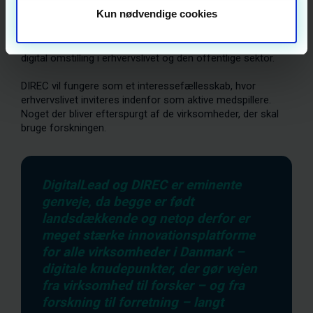
forskning i private og offentlige virksomheder.
Kun nødvendige cookies
Aktiviteterne bliver skabt af samfundsmæssige behov,
hvor forskning bliver omsat til værdiskabende løsninger og
digital omstilling i erhvervslivet og den offentlige sektor.
DIREC vil fungere som et interessefællesskab, hvor
erhvervslivet inviteres indenfor som aktive medspillere.
Noget der bliver efterspurgt af de virksomheder, der skal
bruge forskningen.
DigitalLead og DIREC er eminente
genveje, da begge er født
landsdækkende og netop derfor er
meget stærke innovationsplatforme
for alle virksomheder i Danmark –
digitale knudepunkter, der gør vejen
fra virksomhed til forsker – og fra
forskning til forretning – langt