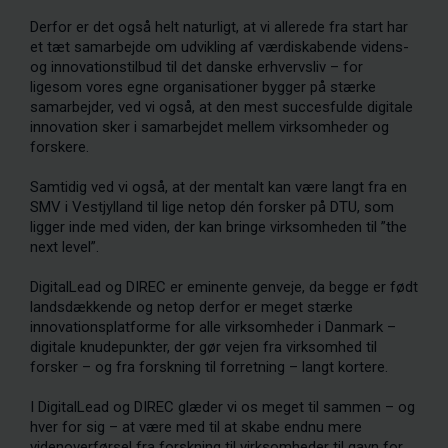
Derfor er det også helt naturligt, at vi allerede fra start har
et tæt samarbejde om udvikling af værdiskabende videns-
og innovationstilbud til det danske erhvervsliv – for
ligesom vores egne organisationer bygger på stærke
samarbejder, ved vi også, at den mest succesfulde digitale
innovation sker i samarbejdet mellem virksomheder og
forskere.
Samtidig ved vi også, at der mentalt kan være langt fra en
SMV i Vestjylland til lige netop dén forsker på DTU, som
ligger inde med viden, der kan bringe virksomheden til ”the
next level”.
DigitalLead og DIREC er eminente genveje, da begge er født
landsdækkende og netop derfor er meget stærke
innovationsplatforme for alle virksomheder i Danmark –
digitale knudepunkter, der gør vejen fra virksomhed til
forsker – og fra forskning til forretning – langt kortere.
I DigitalLead og DIREC glæder vi os meget til sammen – og
hver for sig – at være med til at skabe endnu mere
videnoverførsel fra forskning til virksomheder til gavn for