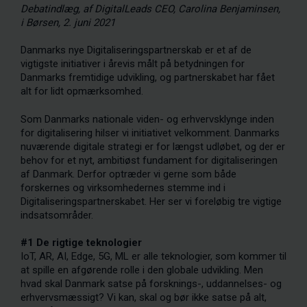
Debatindlæg, af DigitalLeads CEO, Carolina Benjaminsen,
i Børsen, 2. juni 2021
Danmarks nye Digitaliseringspartnerskab er et af de
vigtigste initiativer i årevis målt på betydningen for
Danmarks fremtidige udvikling, og partnerskabet har fået
alt for lidt opmærksomhed.
Som Danmarks nationale viden- og erhvervsklynge inden
for digitalisering hilser vi initiativet velkomment. Danmarks
nuværende digitale strategi er for længst udløbet, og der er
behov for et nyt, ambitiøst fundament for digitaliseringen
af Danmark. Derfor optræder vi gerne som både
forskernes og virksomhedernes stemme ind i
Digitaliseringspartnerskabet. Her ser vi foreløbig tre vigtige
indsatsområder.
#1 De rigtige teknologier
IoT, AR, AI, Edge, 5G, ML er alle teknologier, som kommer til
at spille en afgørende rolle i den globale udvikling. Men
hvad skal Danmark satse på forsknings-, uddannelses- og
erhvervsmæssigt? Vi kan, skal og bør ikke satse på alt,