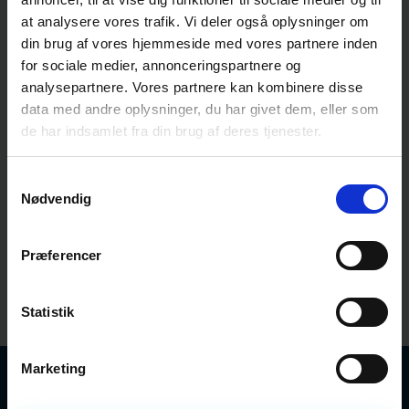
lignende virksomheder, som ikke deltager.
at analysere vores trafik. Vi deler også oplysninger om
din brug af vores hjemmeside med vores partnere inden
Med Digitaliseringspartnerskabet har vi alle fået en
for sociale medier, annonceringspartnere og
platform at arbejde ud fra. Men partnerskabet er ikke
analysepartnere. Vores partnere kan kombinere disse
ansvarsfraskrivende for alle os andre – snarere tværtimod.
data med andre oplysninger, du har givet dem, eller som
Det er ansvarspådragende.
de har indsamlet fra din brug af deres tjenester.
Samtykkevalg
Vi kan, skal og bør ikke satse på alt,
Nødvendig
men på de teknologier, som har mest
potentiale.
Præferencer
- Carolina Benjaminsen, CEO, DigitalLead
Statistik
Marketing